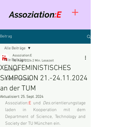
Assoziation
:E
Beitrag
Alle Beiträge
Assoziation:E
Alle Beiträge
16. Aug. 2024
2 Min. Lesezeit
XENOFEMINISTISCHES
Loslegen
SYMPOSION 21.-24.11.2024
Ihre Community
an der TUM
Aktualisiert:
25. Sept. 2024
Assoziation
:E
 und 
Des.
orientierungstage 
laden in Kooperation mit dem 
Department of Science, Technology and 
Society der TU München ein. 