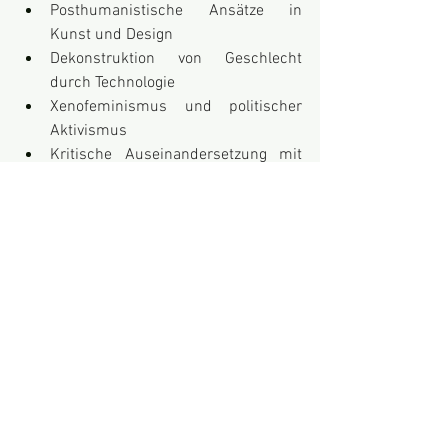
Posthumanistische Ansätze in 
Kunst und Design
Dekonstruktion von Geschlecht 
durch Technologie
Xenofeminismus und politischer 
Aktivismus
Kritische Auseinandersetzung mit 
dem Konzept der "Natur"
Intersektionale Perspektiven auf 
Technologie und Feminismus
Wir ermutigen explizit auch zu Beiträgen, 
die das Symposium als Raum für 
politische Debatte und Austausch 
nutzen. Kritische Perspektiven auf den 
Xenofeminismus sind dabei 
ausdrücklich willkommen.