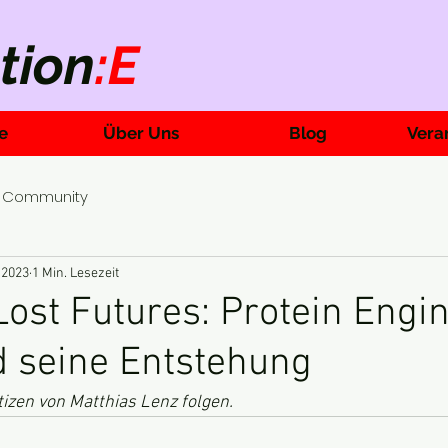
tion
:E
e
Über Uns
Blog
Vera
e Community
. 2023
1 Min. Lesezeit
Lost Futures: Protein Engi
 seine Entstehung
izen von Matthias Lenz folgen.