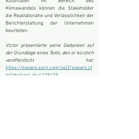
Autoritäten im Bereich des 
Klimawandels können die Stakeholder 
die Realitätsnähe und Verlässlichkeit der 
Berichterstattung der Unternehmen 
beurteilen.
Victor präsentierte seine Gedanken auf 
der Grundlage eines Texts, den er kürzlich 
veröffentlicht hat
: 
https://papers.ssrn.com/sol3/papers.cf
m?abstract_id=4179479
Alle ansehen
Aktuelle Beiträge