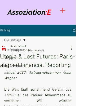
Assoziation
:E
Beitrag
Alle Beiträge
Assoziation:E
Alle Beiträge
24. Mai 2023
1 Min. Lesezeit
Utopia & Lost Futures: Paris-
Loslegen
aligned Financial Reporting
Ihre Community
Januar 2023. Vortragsnotizen von Victor 
Wagner
Die Welt läuft zunehmend Gefahr, das 
1,5°C-Ziel des Pariser Abkommens zu 
verfehlen. Wie würden 