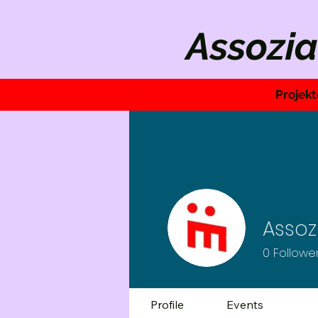
Assozia
Projekt
Assoz
0
Followe
Profile
Events