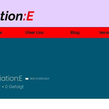
tion
:E
e
Über Uns
Blog
Vera
iation:E
Administrator
r
0
Gefolgt