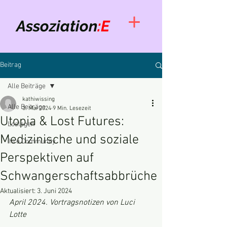
Assoziation
:E
Beitrag
Alle Beiträge
kathiwissing
Alle Beiträge
3. Mai 2024
9 Min. Lesezeit
Utopia & Lost Futures:
Loslegen
Medizinische und soziale
Ihre Community
Perspektiven auf
Schwangerschaftsabbrüche
Aktualisiert:
3. Juni 2024
April 2024. Vortragsnotizen von Luci 
Lotte 